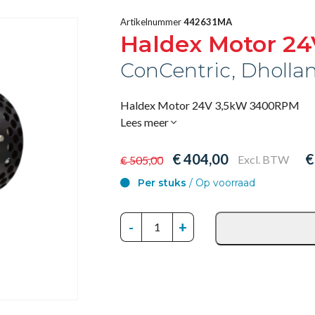
Artikelnummer
442631MA
Haldex Motor 2
ConCentric, Dholla
Haldex Motor 24V 3,5kW 3400RPM
Lees meer
€ 404,00
€
Excl. BTW
€ 505,00
Per stuks
/ Op voorraad
-
+