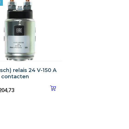
9210000150
!
HP3093
2001160H
ch) relais 24 V-150 A
n contacten
204,73