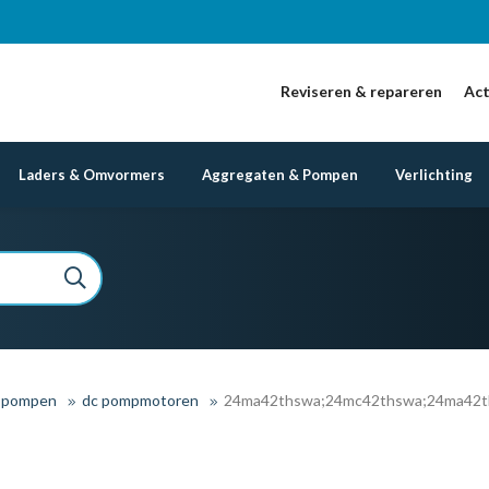
Reviseren & repareren
Act
Laders & Omvormers
Aggregaten & Pompen
Verlichting
k pompen
dc pompmotoren
24ma42thswa;24mc42thswa;24ma42th