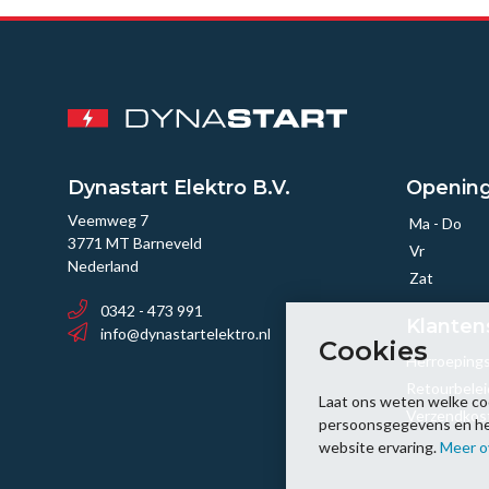
Dynastart Elektro B.V.
Opening
Veemweg 7
Ma - Do
3771 MT Barneveld
Vr
Nederland
Zat
0342 - 473 991
Klanten
info@dynastartelektro.nl
Cookies
Herroeping
Retourbelei
Laat ons weten welke co
Verzendkos
persoonsgegevens en help
website ervaring.
Meer o