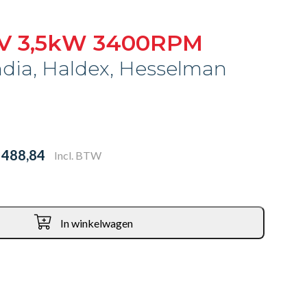
4V 3,5kW 3400RPM
ndia, Haldex, Hesselman
 488,84
Incl. BTW
In winkelwagen