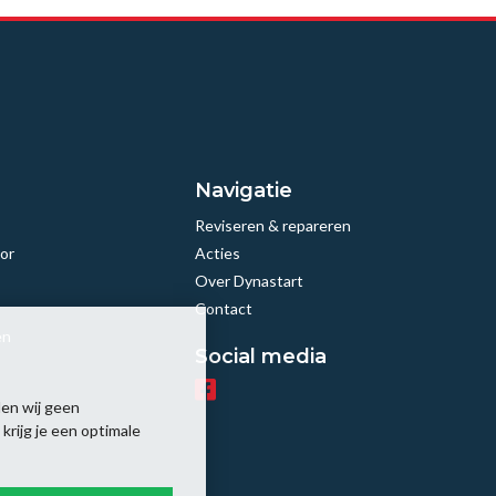
Navigatie
Reviseren & repareren
or
Acties
Over Dynastart
Contact
en
Social media
en wij geen
rijg je een optimale