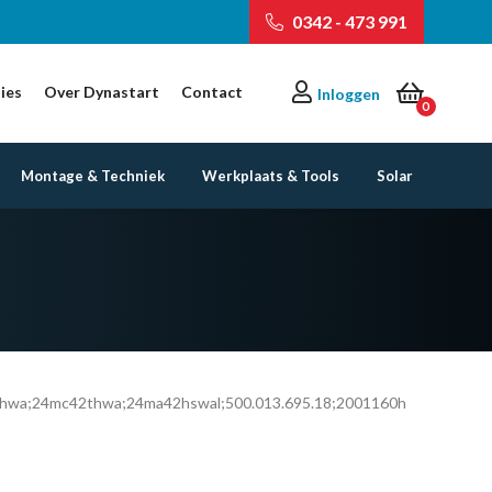
0342 - 473 991
ies
Over Dynastart
Contact
Inloggen
0
Montage & Techniek
Werkplaats & Tools
Solar
wa;24mc42thwa;24ma42hswal;500.013.695.18;2001160h