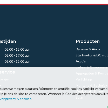
stijden
Producten
Dynamo & Airco
08.00 - 18.00 uur
Startmotor & DC mot
08.00 - 17.00 uur
Accu’s
08.00 - 12.00 uur
Laders & Omvormers
service
Aggregaten & Pomp
Verlichting
srecht
Montage & Techniek
d
okies we mogen plaatsen. Wanneer essentiële cookies aanklikt verzamel
Werkplaats & Tools
ten
 je ons de site te verbeteren. Wanneer je Cookies accepteren aanklikt k
Solar
ver privacy & cookies
.