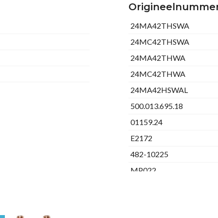
Origineelnumme
24MA42THSWA
24MC42THSWA
24MA42THWA
24MC42THWA
24MA42HSWAL
500.013.695.18
01159.24
E2172
482-10225
MP022
1303471
1624-2