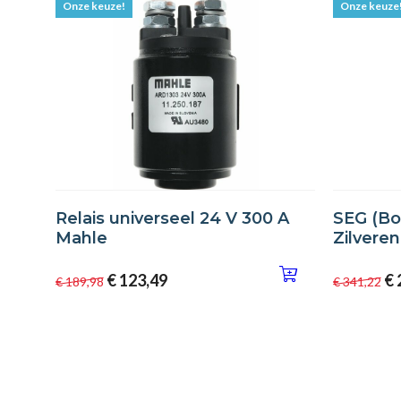
Onze keuze!
Onze keuze
Relais universeel 24 V 300 A
SEG (Bos
Mahle
Zilvere
€ 123,49
€ 
€ 189,98
€ 341,22