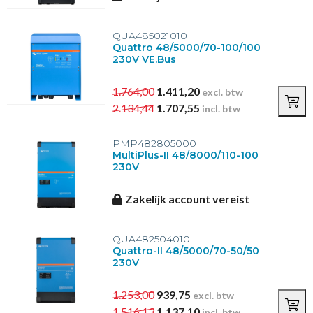
QUA485021010
Quattro 48/5000/70-100/100
230V VE.Bus
1.764,00
1.411,20
excl. btw
2.134,44
1.707,55
incl. btw
PMP482805000
MultiPlus-II 48/8000/110-100
230V
Zakelijk account vereist
QUA482504010
Quattro-II 48/5000/70-50/50
230V
1.253,00
939,75
excl. btw
1.516,13
1.137,10
incl. btw