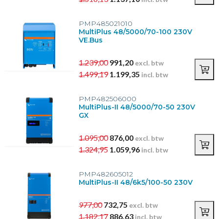
PMP485021010
MultiPlus 48/5000/70-100 230V
VE.Bus
1.239,00
991,20
excl. btw
1.499,19
1.199,35
incl. btw
PMP482506000
MultiPlus-II 48/5000/70-50 230V
GX
1.095,00
876,00
excl. btw
1.324,95
1.059,96
incl. btw
PMP482605012
MultiPlus-II 48/6k5/100-50 230V
977,00
732,75
excl. btw
1.182,17
886,63
incl. btw