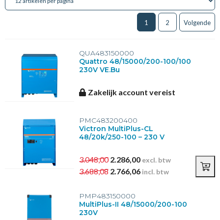
1
2
Volgende
QUA483150000
Quattro 48/15000/200-100/100
230V VE.Bu
Zakelijk account vereist
PMC483200400
Victron MultiPlus-CL
48/20k/250-100 – 230 V
3.048,00
2.286,00
excl. btw
3.688,08
2.766,06
incl. btw
PMP483150000
MultiPlus-II 48/15000/200-100
230V