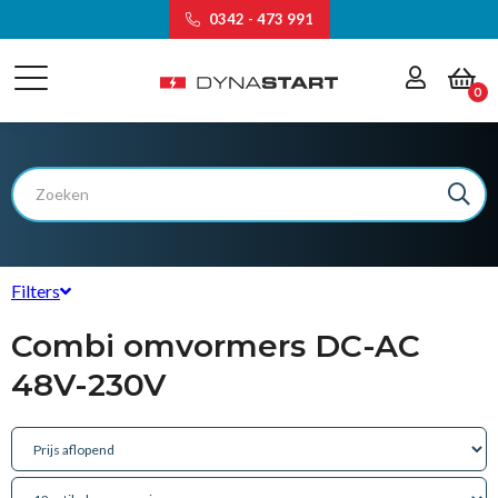
0342 - 473 991
0
Filters
Type
Combi omvormers DC-AC
Quattro
(5)
48V-230V
MultiPlus
(8)
Multi
(1)
MultiPlus-II
(6)
MultiPlus-II GX
(2)