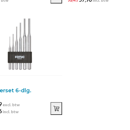
. btw
72,45
incl. btw
erset 6-dlg.
9
excl. btw
6
incl. btw