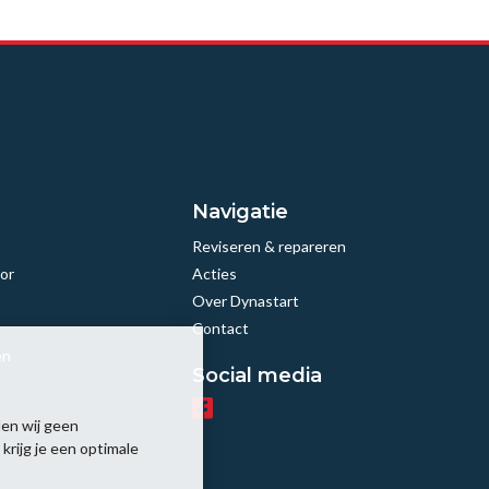
Navigatie
Reviseren & repareren
or
Acties
Over Dynastart
Contact
en
Social media
en wij geen
rijg je een optimale