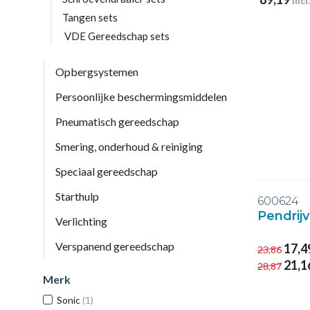
incl
Tangen sets
VDE Gereedschap sets
Opbergsystemen
Persoonlijke beschermingsmiddelen
Pneumatisch gereedschap
Smering, onderhoud & reiniging
Speciaal gereedschap
Starthulp
600624
Pendrijv
Verlichting
Verspanend gereedschap
17,4
23,86
21,1
28,87
Merk
Sonic
(1)