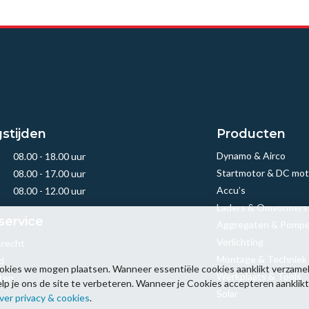
stijden
Producten
Dynamo & Airco
08.00 - 18.00 uur
Startmotor & DC mot
08.00 - 17.00 uur
Accu’s
08.00 - 12.00 uur
Laders & Omvormers
service
Aggregaten & Pomp
Verlichting
srecht
Montage & Techniek
d
okies we mogen plaatsen. Wanneer essentiële cookies aanklikt verzamel
Werkplaats & Tools
ten
 je ons de site te verbeteren. Wanneer je Cookies accepteren aanklikt k
Solar
ver privacy & cookies
.