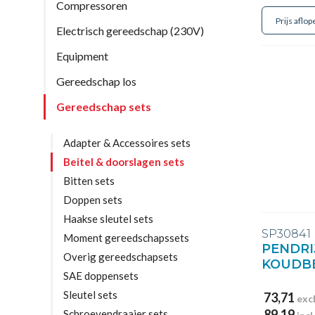
Compressoren
Electrisch gereedschap (230V)
Equipment
Gereedschap los
Gereedschap sets
Adapter & Accessoires sets
Beitel & doorslagen sets
Bitten sets
Doppen sets
Haakse sleutel sets
SP30841
Moment gereedschapssets
PENDRI
Overig gereedschapsets
KOUDBE
SAE doppensets
Sleutel sets
73,71
exc
89,19
Schroevendraaier sets