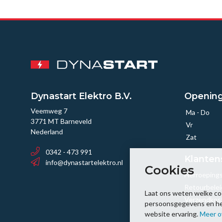
Dynastart Elektro B.V.
Opening
Veemweg 7
Ma - Do
3771 MT Barneveld
Vr
Nederland
Zat
0342 - 473 991
Klanten
info@dynastartelektro.nl
Cookies
Herroeping
Retourbelei
Laat ons weten welke co
Verzendkos
persoonsgegevens en help
website ervaring.
Meer o