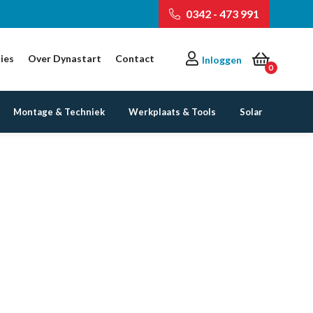
0342 - 473 991
ies
Over Dynastart
Contact
Inloggen
0
Montage & Techniek
Werkplaats & Tools
Solar