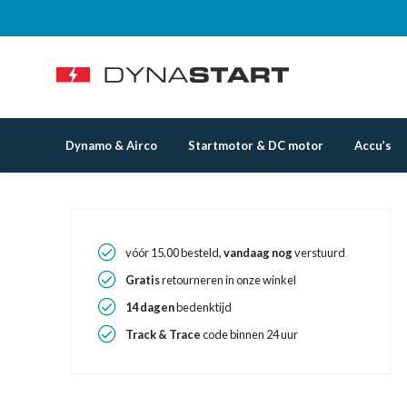
Dynamo & Airco
Startmotor & DC motor
Accu’s
vóór 15.00 besteld,
vandaag nog
verstuurd
Gratis
retourneren in onze winkel
14 dagen
bedenktijd
Track & Trace
code binnen 24 uur