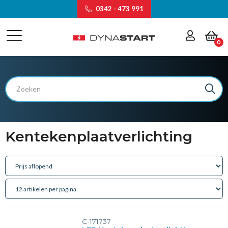
0342 - 473 991
0
Kentekenplaatverlichting
C-171737