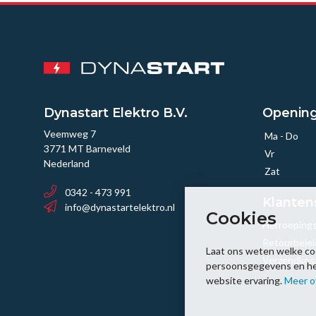
Dynastart Elektro B.V.
Opening
Veemweg 7
Ma - Do
3771 MT Barneveld
Vr
Nederland
Zat
0342 - 473 991
Klanten
info@dynastartelektro.nl
Cookies
Herroeping
Retourbelei
Laat ons weten welke co
Verzendkos
persoonsgegevens en help
website ervaring.
Meer o