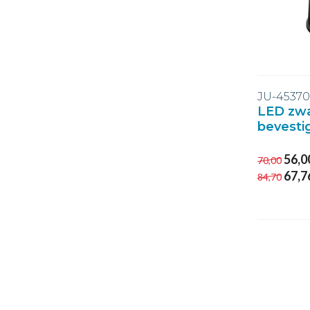
JU-4537
LED zw
bevesti
56,0
70,00
67,7
84,70