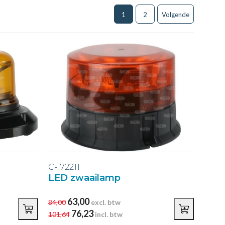
1
2
Volgende
C-172211
LED zwaailamp
63,00
84,00
excl. btw
76,23
101,64
incl. btw