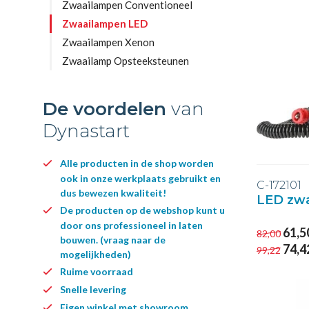
Zwaailampen Conventioneel
Zwaailampen LED
Zwaailampen Xenon
Zwaailamp Opsteeksteunen
De voordelen
van
Dynastart
Alle producten in de shop worden
ook in onze werkplaats gebruikt en
C-172101
dus bewezen kwaliteit!
LED zwa
De producten op de webshop kunt u
door ons professioneel in laten
61,5
82,00
bouwen. (vraag naar de
74,4
99,22
mogelijkheden)
Ruime voorraad
Snelle levering
Eigen winkel met showroom