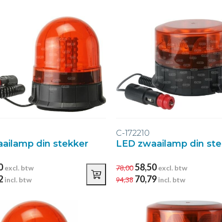
C-172210
ailamp din stekker
LED zwaailamp din ste
0
58,50
excl. btw
78,00
excl. btw
2
70,79
incl. btw
94,38
incl. btw