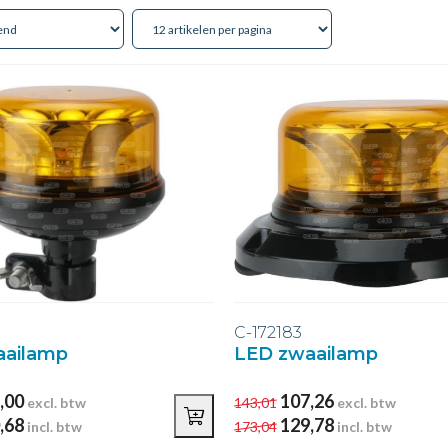
C-172183
aailamp
LED zwaailamp
,00
107,26
excl. btw
143,01
excl. btw
,68
129,78
incl. btw
173,04
incl. btw