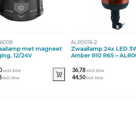
06008
ALR0016-2
aailamp met magneet
Zwaailamp 24x LED 3
ging, 12/24V
Amber R10 R65 – ALR0
0
36,78
excl. btw
excl. btw
6
44,50
incl. btw
incl. btw