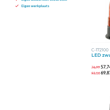
Eigen werkplaats
C-172100
LED zw
57,7
76,99
69,8
93,16