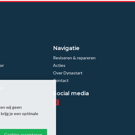
Navigatie
Reviseren & repareren
or
Acties
Over Dynastart
Contact
en
Social media
en wij geen
rijg je een optimale
Cookies accepteren