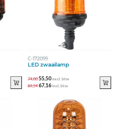
C-172099
LED zwaailamp
55,50
74,00
excl. btw
67,16
89,54
incl. btw