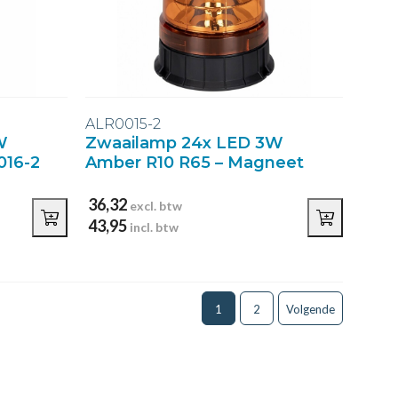
ALR0015-2
W
Zwaailamp 24x LED 3W
016-2
Amber R10 R65 – Magneet
36,32
excl. btw
43,95
incl. btw
1
2
Volgende