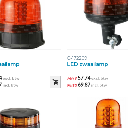
C-172209
aailamp
LED zwaailamp
4
57,74
excl. btw
76,99
excl. btw
7
69,87
incl. btw
93,16
incl. btw