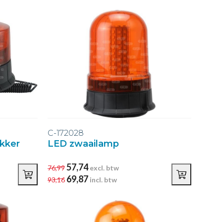
C-172028
kker
LED zwaailamp
57,74
76,99
excl. btw
69,87
93,16
incl. btw