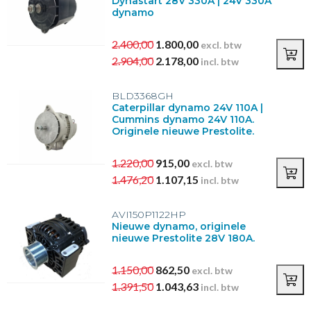
Dynastart 28V 330A | 24V 330A
dynamo
Poelie diameter (mm)
2.400,00
1.800,00
excl. btw
2.904,00
2.178,00
incl. btw
BLD3368GH
Ribben poelie
Caterpillar dynamo 24V 110A |
Cummins dynamo 24V 110A.
10
(4)
Originele nieuwe Prestolite.
8
(9)
9
(1)
1.220,00
915,00
excl. btw
1.476,20
1.107,15
incl. btw
Merk
AVI150P1122HP
Caterpillar
(2)
Nieuwe dynamo, originele
nieuwe Prestolite 28V 180A.
Cummins
(2)
DAF
(3)
1.150,00
862,50
Demag
(1)
excl. btw
1.391,50
1.043,63
Iveco
(1)
incl. btw
Toon meer