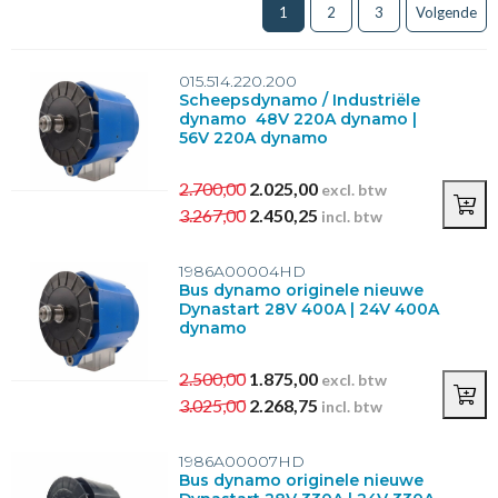
Toon meer
1
2
3
Volgende
Laadstroom
55A
(2)
015.514.220.200
Scheepsdynamo / Industriële
70A
(1)
dynamo 48V 220A dynamo |
80A
(1)
56V 220A dynamo
100A
(3)
110A
(7)
2.700,00
2.025,00
excl. btw
Toon meer
3.267,00
2.450,25
incl. btw
Laadspanning
1986A00004HD
14V
(2)
Bus dynamo originele nieuwe
Dynastart 28V 400A | 24V 400A
28V
(22)
dynamo
48V
(2)
2.500,00
1.875,00
excl. btw
B+ Dynamo
3.025,00
2.268,75
incl. btw
M12
(3)
1986A00007HD
M8
(23)
Bus dynamo originele nieuwe