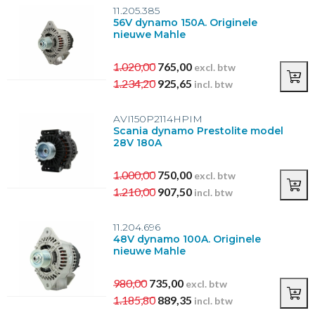
11.205.385
Bevestigingsgaten dynamo
56V dynamo 150A. Originele
nieuwe Mahle
3
(24)
4
(3)
1.020,00
765,00
excl. btw
1.234,20
925,65
incl. btw
AVI150P2114HPIM
Scania dynamo Prestolite model
28V 180A
1.000,00
750,00
excl. btw
1.210,00
907,50
incl. btw
11.204.696
48V dynamo 100A. Originele
nieuwe Mahle
980,00
735,00
excl. btw
1.185,80
889,35
incl. btw