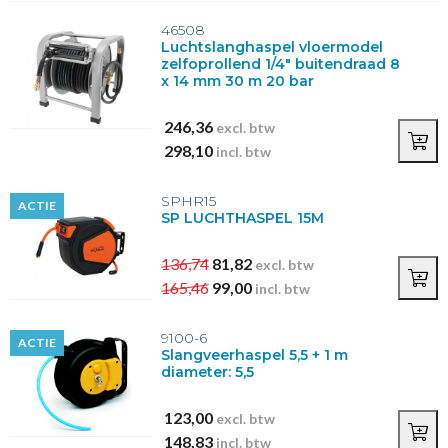
46508
Luchtslanghaspel vloermodel
zelfoprollend 1/4" buitendraad 8
x 14 mm 30 m 20 bar
246,36
excl. btw
298,10
incl. btw
SPHR15
ACTIE
SP LUCHTHASPEL 15M
136,74
81,82
excl. btw
165,46
99,00
incl. btw
9100-6
ACTIE
Slangveerhaspel 5,5 + 1 m
diameter: 5,5
123,00
excl. btw
148,83
incl. btw