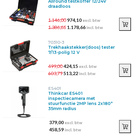
Allround testkoffer 12/24V
draadloos
1.146,00
974,10
excl. btw
1.386,66
1.178,66
incl. btw
70310-3
Trekhaakstekker(doos) tester
7/13-polig 12 V
499,00
424,15
excl. btw
603,79
513,22
incl. btw
ES401
Thinkcar ES401
inspectiecamera met
stuurfunctie 2MP lens 2x180°
35mm radius
379,00
excl. btw
458,59
incl. btw