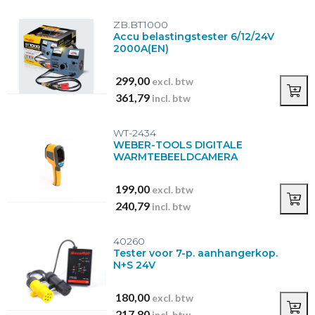
ZB.BT1000
Accu belastingstester 6/12/24V
2000A(EN)
299,00
excl. btw
361,79
incl. btw
WT-2434
WEBER-TOOLS DIGITALE
WARMTEBEELDCAMERA
199,00
excl. btw
240,79
incl. btw
40260
Tester voor 7-p. aanhangerkop.
N+S 24V
180,00
excl. btw
217,80
incl. btw