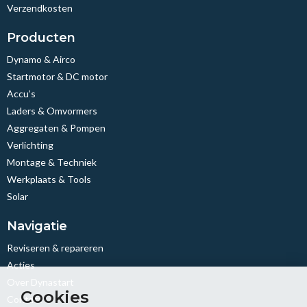
Verzendkosten
Producten
Dynamo & Airco
Startmotor & DC motor
Accu’s
Laders & Omvormers
Aggregaten & Pompen
Verlichting
Montage & Techniek
Werkplaats & Tools
Solar
Navigatie
Reviseren & repareren
Acties
Over Dynastart
Cookies
Contact