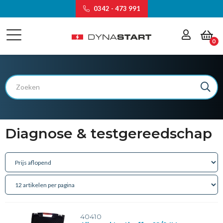
0342 - 473 991
0
Diagnose & testgereedschap
40410