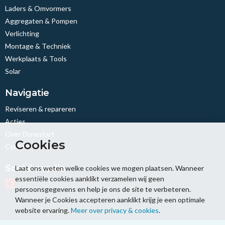
Laders & Omvormers
Aggregaten & Pompen
Verlichting
Montage & Techniek
Werkplaats & Tools
Solar
Navigatie
Reviseren & repareren
Acties
Over Dynastart
Cookies
Contact
Social media
Laat ons weten welke cookies we mogen plaatsen. Wanneer
essentiële cookies aanklikt verzamelen wij geen
persoonsgegevens en help je ons de site te verbeteren.
Wanneer je Cookies accepteren aanklikt krijg je een optimale
website ervaring.
Meer over privacy & cookies
.