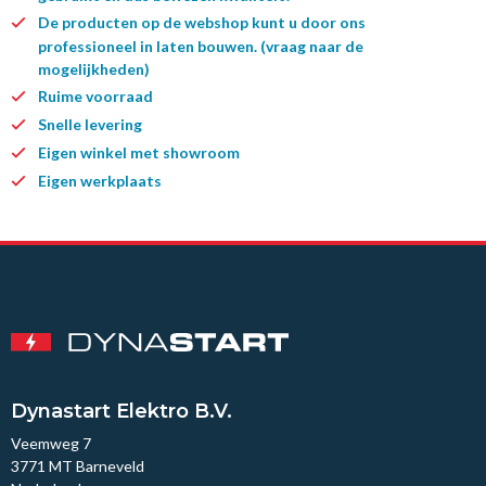
De producten op de webshop kunt u door ons
professioneel in laten bouwen. (vraag naar de
mogelijkheden)
Ruime voorraad
Snelle levering
Eigen winkel met showroom
Eigen werkplaats
Dynastart Elektro B.V.
Veemweg 7
3771 MT Barneveld