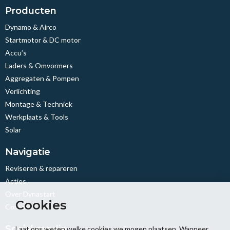
Producten
Dynamo & Airco
Startmotor & DC motor
Accu’s
Laders & Omvormers
Aggregaten & Pompen
Verlichting
Montage & Techniek
Werkplaats & Tools
Solar
Navigatie
Reviseren & repareren
Acties
Over Dynastart
Cookies
Contact
Social media
Laat ons weten welke cookies we mogen plaatsen. Wanneer