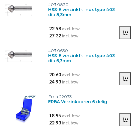
403.0830
HSS-E verzinkfr. inox type 403
dia 8,3mm
22,58
excl. btw
27,32
incl. btw
403.0630
HSS-E verzinkfr. inox type 403
dia 6,3mm
20,60
excl. btw
24,93
incl. btw
Erba 22033
ERBA Verzinkboren 6 delig
18,95
excl. btw
22,93
incl. btw