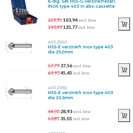
6-dlg. Set HSS-G verzinkfrezen,
INOX type 403 in abs-cassette
159,91
103,94
excl. btw
193,49
125,77
incl. btw
403.2500
HSS-E verzinkfr inox type 403
dia 25,0mm
57,79
37,56
excl. btw
69,93
45,45
incl. btw
403.2050
HSS-E verzinkfr inox type 403
dia 20,5mm
44,50
28,93
excl. btw
53,85
35,01
incl. btw