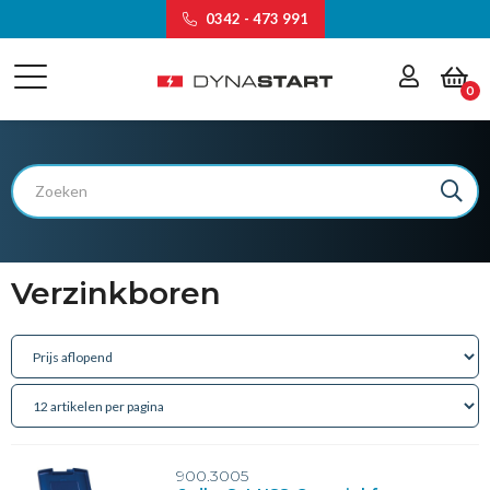
0342 - 473 991
0
Verzinkboren
900.3005