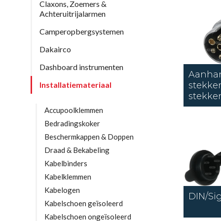
Claxons, Zoemers &
Achteruitrijalarmen
Camperopbergsystemen
Dakairco
Dashboard instrumenten
Aanha
Installatiemateriaal
stekker
stekke
Accupoolklemmen
Bedradingskoker
Beschermkappen & Doppen
Draad & Bekabeling
Kabelbinders
Kabelklemmen
Kabelogen
DIN/Si
Kabelschoen geïsoleerd
Kabelschoen ongeïsoleerd