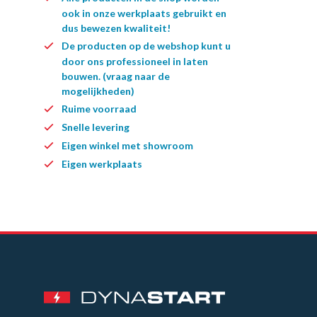
ook in onze werkplaats gebruikt en
dus bewezen kwaliteit!
De producten op de webshop kunt u
door ons professioneel in laten
bouwen. (vraag naar de
mogelijkheden)
Ruime voorraad
Snelle levering
Eigen winkel met showroom
Eigen werkplaats