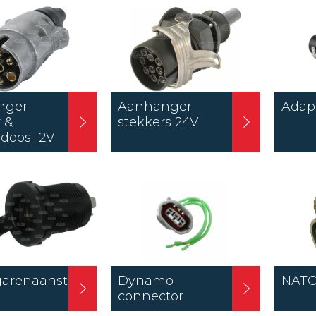
nger
Aanhanger
Adap
 &
stekkers 24V
rdoos 12V
garenaansteker
Dynamo
NATO
connector