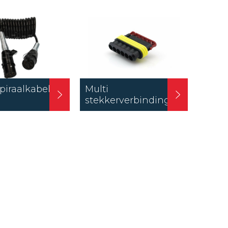
spiraalkabel
Multi
stekkerverbindingen