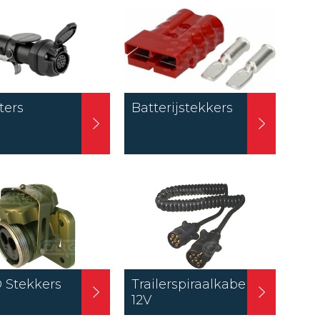
ters
Batterijstekkers
 Stekkers
Trailerspiraalkabel
12V