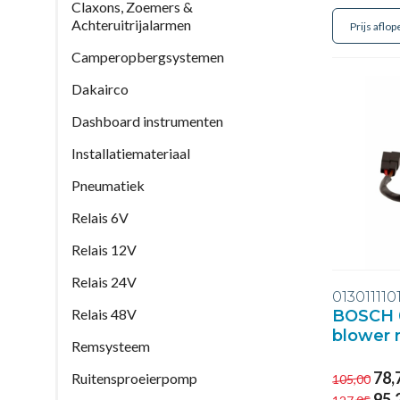
Claxons, Zoemers &
Achteruitrijalarmen
Camperopbergsystemen
Dakairco
Dashboard instrumenten
Installatiemateriaal
Pneumatiek
Relais 6V
Relais 12V
Relais 24V
013011110
Relais 48V
BOSCH 0
blower 
Remsysteem
78,
Ruitensproeierpomp
105,00
95,