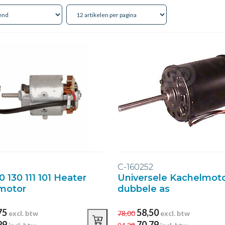
1
C-160252
 130 111 101 Heater
Universele Kachelmoto
motor
dubbele as
75
58,50
excl. btw
78,00
excl. btw
29
70,79