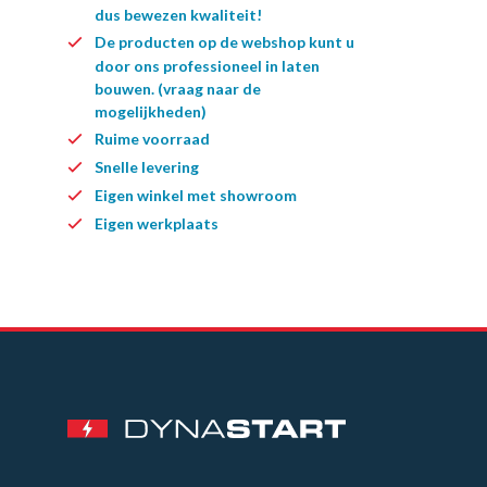
dus bewezen kwaliteit!
De producten op de webshop kunt u
door ons professioneel in laten
bouwen. (vraag naar de
mogelijkheden)
Ruime voorraad
Snelle levering
Eigen winkel met showroom
Eigen werkplaats