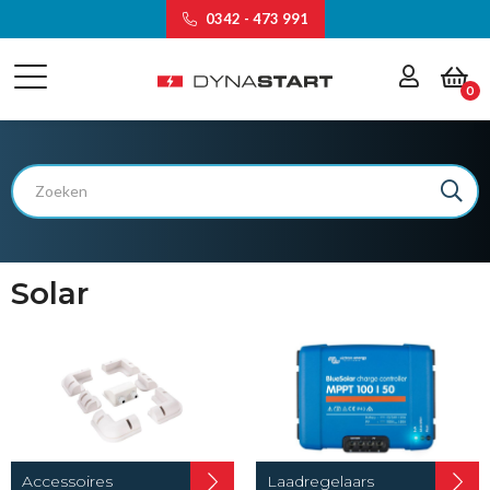
0342 - 473 991
0
Solar
Accessoires
Laadregelaars