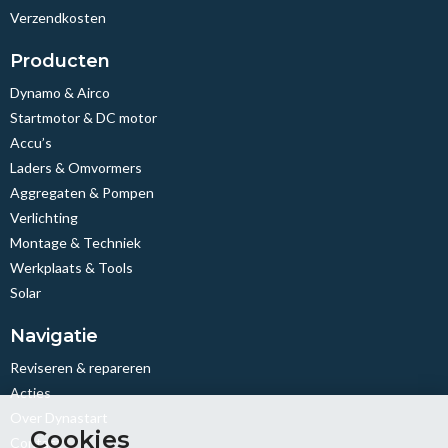
Verzendkosten
Producten
Dynamo & Airco
Startmotor & DC motor
Accu’s
Laders & Omvormers
Aggregaten & Pompen
Verlichting
Montage & Techniek
Werkplaats & Tools
Solar
Navigatie
Reviseren & repareren
Acties
Over Dynastart
Cookies
Contact