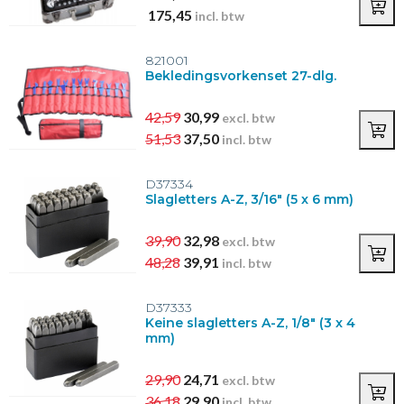
175,45
incl. btw
821001
Bekledingsvorkenset 27-dlg.
42,59
30,99
excl. btw
51,53
37,50
incl. btw
D37334
Slagletters A-Z, 3/16" (5 x 6 mm)
39,90
32,98
excl. btw
48,28
39,91
incl. btw
D37333
Keine slagletters A-Z, 1/8" (3 x 4
mm)
29,90
24,71
excl. btw
36,18
29,90
incl. btw