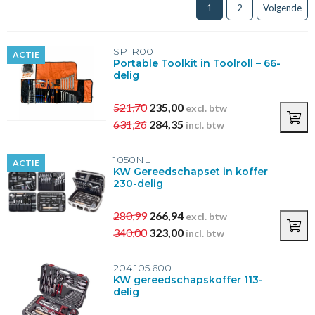
1
2
Volgende
SPTR001
ACTIE
Portable Toolkit in Toolroll – 66-
delig
521,70
235,00
excl. btw
631,26
284,35
incl. btw
1050NL
ACTIE
KW Gereedschapset in koffer
230-delig
280,99
266,94
excl. btw
340,00
323,00
incl. btw
204.105.600
KW gereedschapskoffer 113-
delig