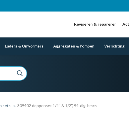
Reviseren & repareren
Act
Laders & Omvormers
Aggregaten & Pompen
Verlichting
n sets
309402 doppenset 1/4'' & 1/2'', 94-dlg. bmcs