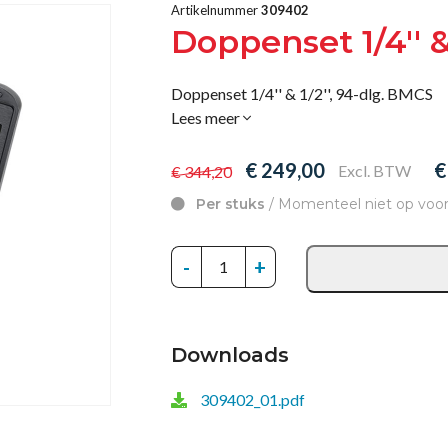
Artikelnummer
309402
Doppenset 1/4'' &
Doppenset 1/4'' & 1/2'', 94-dlg. BMCS
Lees meer
€ 249,00
€
Excl. BTW
€ 344,20
Per stuks
/ Momenteel niet op voor
-
+
Downloads
309402_01.pdf