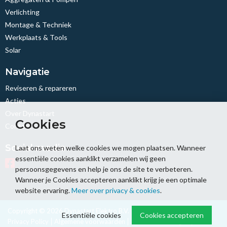
Verlichting
Montage & Techniek
Werkplaats & Tools
Solar
Navigatie
Reviseren & repareren
Acties
Over Dynastart
Cookies
Contact
Social media
Laat ons weten welke cookies we mogen plaatsen. Wanneer
essentiële cookies aanklikt verzamelen wij geen
persoonsgegevens en help je ons de site te verbeteren.
Wanneer je Cookies accepteren aanklikt krijg je een optimale
website ervaring.
Meer over privacy & cookies
.
Copyright © 2026 Dynastart Elektro B.V.
Sitemap
Disclaimer
Essentiële cookies
Cookies accepteren
Privacy Policy
Algemene voorwaarden
Cookie-instellingen