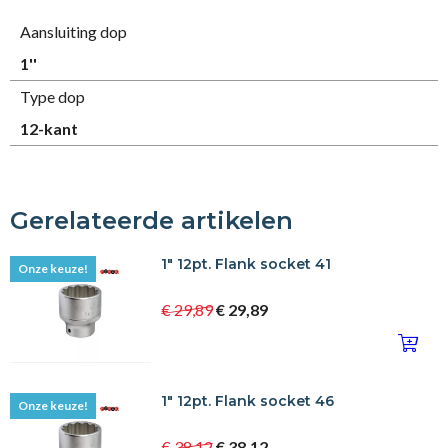
Aansluiting dop
1''
Type dop
12-kant
Gerelateerde artikelen
1" 12pt. Flank socket 41
Onze keuze!
€ 29,89
€ 29,89
1" 12pt. Flank socket 46
Onze keuze!
€ 38,12
€ 38,12