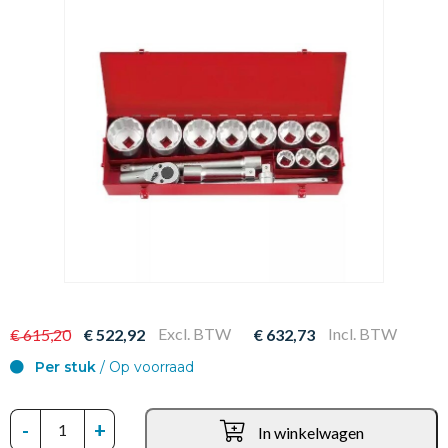
Excl. BTW
Incl. BTW
€ 615,20
€ 522,92
€ 632,73
Per stuk
/ Op voorraad
-
+
In winkelwagen