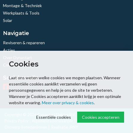
Montage & Techniek
Werkplaats & Tools
Solar
Navigatie
Reviseren & repareren
Acties
Over Dynastart
Cookies
Contact
Social media
Laat ons weten welke cookies we mogen plaatsen. Wanneer
essentiële cookies aanklikt verzamelen wij geen
persoonsgegevens en help je ons de site te verbeteren.
Wanneer je Cookies accepteren aanklikt krijg je een optimale
website ervaring.
Meer over privacy & cookies
.
Copyright © 2026 Dynastart Elektro B.V.
Sitemap
Disclaimer
Essentiële cookies
Cookies accepteren
Privacy Policy
Algemene voorwaarden
Cookie-instellingen
Ontwerp BenedenBoven
Realisatie JRNY