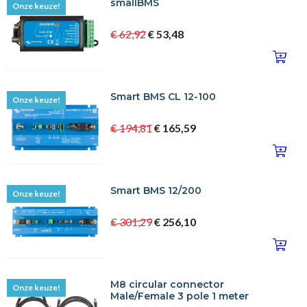
smallBMS
Onze keuze!
€ 62,92
€ 53,48
Smart BMS CL 12-100
Onze keuze!
€ 194,81
€ 165,59
Smart BMS 12/200
Onze keuze!
€ 301,29
€ 256,10
M8 circular connector
Onze keuze!
Male/Female 3 pole 1 meter