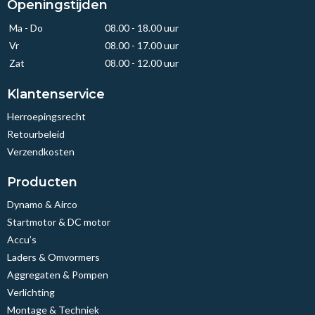
Openingstijden
140
5N0820803G
Ma - Do
08.00 - 18.00 uur
Volkswagen
1395
Vr
08.00 - 17.00 uur
Zat
08.00 - 12.00 uur
5N0820803H
Hatchback
Volkswagen
AUDI A1 Sportback (8XA, 8XF) 1.6 TDI
Klantenservice
5N0820803HX
Herroepingsrecht
Volkswagen
11.2011 - 04.2015
Retourbeleid
5Q0820803Q
Verzendkosten
66
Volkswagen
90
Producten
ACP634
1598
Lucas
Dynamo & Airco
Hatchback
Startmotor & DC motor
DCP02050
Accu’s
AUDI A1 Sportback (8XA, 8XF) 1.6 TDI
Denso
Laders & Omvormers
PXC148422P
Aggregaten & Pompen
11.2011 - 04.2015
Sanden
Verlichting
77
Montage & Techniek