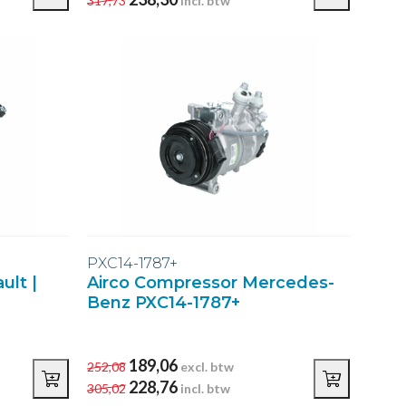
317,73
incl. btw
PXC14-1787+
ult |
Airco Compressor Mercedes-
Benz PXC14-1787+
189,06
252,08
excl. btw
228,76
305,02
incl. btw