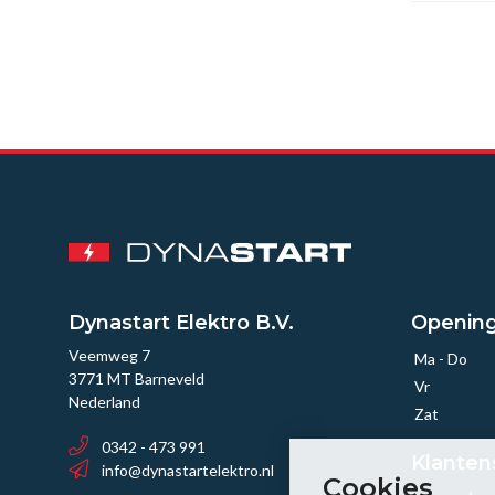
Dynastart Elektro B.V.
Opening
Veemweg 7
Ma - Do
3771 MT Barneveld
Vr
Nederland
Zat
0342 - 473 991
Klanten
info@dynastartelektro.nl
Cookies