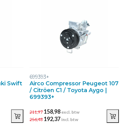
699393+
ki Swift
Airco Compressor Peugeot 107
/ Citröen C1 / Toyota Aygo |
699393+
158,98
211,97
excl. btw
192,37
256,48
incl. btw