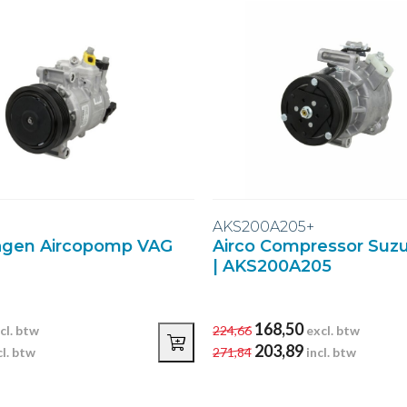
AKS200A205+
agen Aircopomp VAG
Airco Compressor Suzu
| AKS200A205
168,50
cl. btw
224,66
excl. btw
203,89
cl. btw
271,84
incl. btw