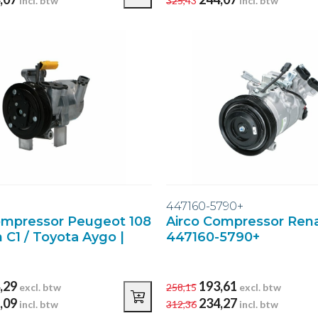
incl. btw
325,43
incl. btw
447160-5790+
ompressor Peugeot 108
Airco Compressor Rena
n C1 / Toyota Aygo |
447160-5790+
,29
193,61
excl. btw
258,15
excl. btw
,09
234,27
incl. btw
312,36
incl. btw