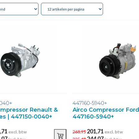
0040+
447160-5940+
ompressor Renault &
Airco Compressor Ford
s | 447150-0040+
447160-5940+
,71
201,71
excl. btw
268,95
excl. btw
,07
244,07