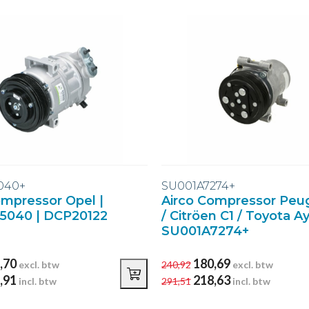
040+
SU001A7274+
ompressor Opel |
Airco Compressor Peu
5040 | DCP20122
/ Citröen C1 / Toyota A
SU001A7274+
,70
180,69
excl. btw
240,92
excl. btw
,91
218,63
incl. btw
291,51
incl. btw