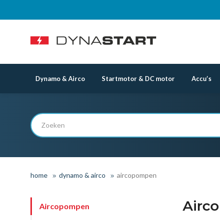
Dynamo & Airco
Startmotor & DC motor
Accu’s
home
dynamo & airco
aircopompen
Airc
Aircopompen