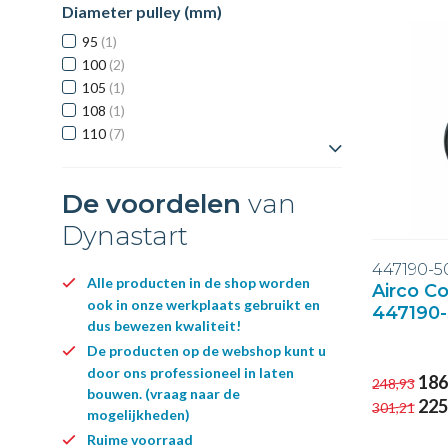
Diameter pulley (mm)
95
(1)
100
(2)
105
(1)
108
(1)
110
(7)
Toon meer
De voordelen
van
Dynastart
447190-5
Alle producten in de shop worden
Airco C
ook in onze werkplaats gebruikt en
447190-
dus bewezen kwaliteit!
De producten op de webshop kunt u
door ons professioneel in laten
186
248,93
bouwen. (vraag naar de
225
301,21
mogelijkheden)
Ruime voorraad