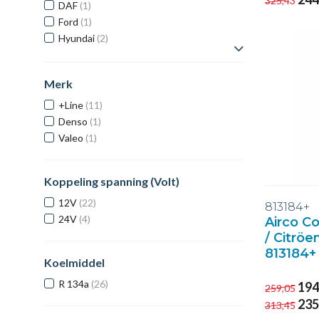
325,43
DAF
(1)
Ford
(1)
Hyundai
(2)
Toon meer
Merk
+Line
(11)
Denso
(1)
Valeo
(1)
Koppeling spanning (Volt)
12V
(22)
813184+
24V
(4)
Airco C
/ Citröe
813184+
Koelmiddel
R 134a
(26)
194
259,05
235
313,45