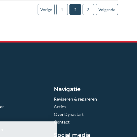
Vorige
1
2
3
Volgende
Navigatie
Reviseren & repareren
or
Acties
Over Dynastart
Contact
en
Social media