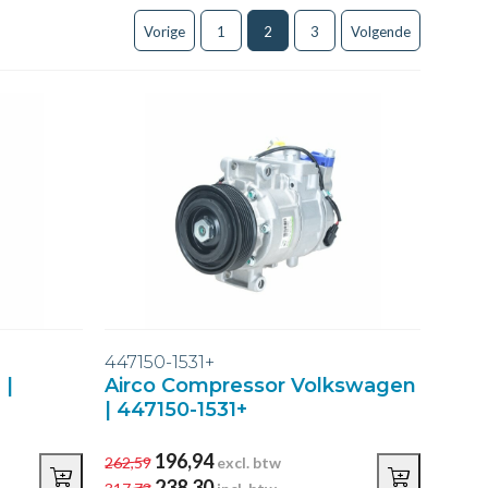
Vorige
1
2
3
Volgende
447150-1531+
 |
Airco Compressor Volkswagen
| 447150-1531+
196,94
262,59
excl. btw
238,30