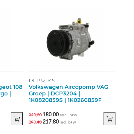
DCP32045
geot 108
Volkswagen Aircopomp VAG
ygo |
Groep | DCP3204 |
1K0820859S | 1K0260859F
180,00
240,00
excl. btw
217,80
290,40
incl. btw