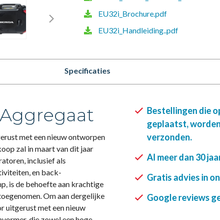
EU32i_Brochure.pdf
EU32i_Handleiding..pdf
Specificaties
 Aggregaat
Bestellingen die 
geplaatst, worden
verzonden.
gerust met een nieuw ontworpen
op zal in maart van dit jaar
Al meer dan 30 jaa
atoren, inclusief als
iviteiten, en back-
Gratis advies in o
p, is de behoefte aan krachtige
 toegenomen. Om aan dergelijke
Google reviews gee
r uitgerust met een nieuw
vormer, die zowel een hoge