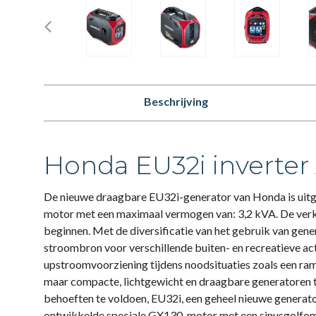
Beschrijving
Honda EU32i inverter
De nieuwe draagbare EU32i-generator van Honda is uit
motor met een maximaal vermogen van: 3,2 kVA. De verko
beginnen. Met de diversificatie van het gebruik van gener
stroombron voor verschillende buiten- en recreatieve act
upstroomvoorziening tijdens noodsituaties zoals een ram
maar compacte, lichtgewicht en draagbare generatoren
behoeften te voldoen, EU32i, een geheel nieuwe generato
ontwikkelde speciale GX130-motor met een sinusgolfom