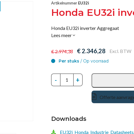
Artikelnummer
EU32i
Honda EU32i inv
Honda EU32i inverter Aggregaat
Lees meer
€ 2.346,28
Excl. BTW
€ 2.974,38
Per stuks
/ Op voorraad
-
+
Offerte aanvrag
Downloads
EU32i_Honda_Industrie_Datasheets