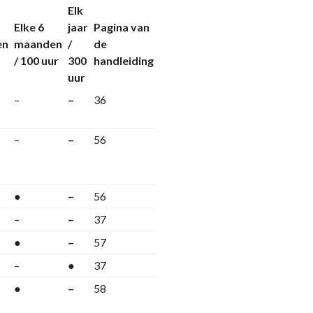
Elk
Elke 6
jaar
Pagina van
en
maanden
/
de
/ 100 uur
300
handleiding
uur
–
–
36
–
–
56
●
–
56
–
–
37
●
–
57
–
●
37
●
–
58