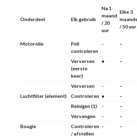
Na 1
Elke 3
maand
Onderdeel
Elk gebruik
maand
/ 20
/ 50 uur
uur
Motorolie
Peil
–
–
controleren
Verversen
●
–
(eerste
keer)
Verversen
–
–
Luchtfilter (element)
Controleren
●
–
Reinigen (1)
–
–
Vervangen
–
–
Bougie
Controleren
–
–
/ afstellen