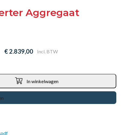
erter Aggregaat
€ 2.839,00
Incl. BTW
In winkelwagen
en
.pdf