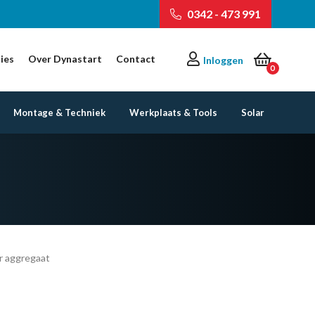
0342 - 473 991
ies
Over Dynastart
Contact
Inloggen
0
Montage & Techniek
Werkplaats & Tools
Solar
r aggregaat