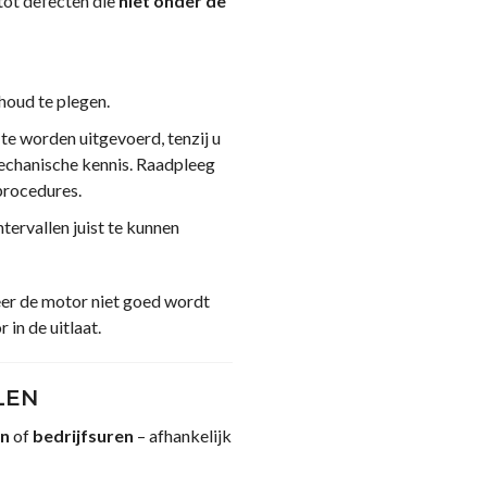
tot defecten die
niet onder de
houd te plegen.
te worden uitgevoerd, tenzij u
mechanische kennis. Raadpleeg
rocedures.
tervallen juist te kunnen
er de motor niet goed wordt
in de uitlaat.
LEN
n
of
bedrijfsuren
– afhankelijk