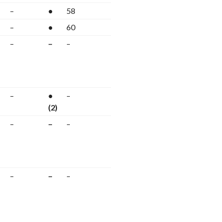
–
●
58
–
●
60
–
–
–
–
●
–
(2)
–
–
–
–
–
–