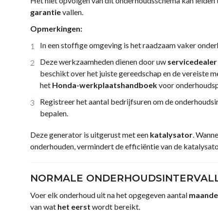
Het niet opvolgen van dit onderhoudsschema kan leiden 
garantie
vallen.
Opmerkingen:
In een stoffige omgeving is het raadzaam vaker onder
Deze werkzaamheden dienen door uw
servicedealer
beschikt over het juiste gereedschap en de vereiste 
het
Honda-werkplaatshandboek
voor onderhoudsp
Registreer het aantal bedrijfsuren om de onderhoudsin
bepalen.
Deze generator is uitgerust met een
katalysator
. Wanne
onderhouden, vermindert de efficiëntie van de katalysator 
NORMALE ONDERHOUDSINTERVAL
Voer elk onderhoud uit na het opgegeven aantal
maande
van wat
het eerst
wordt bereikt.