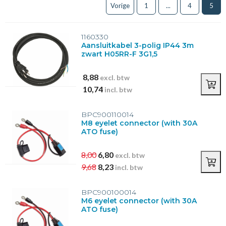
Toon meer
Vorige
1
...
4
5
Type
H05RR-F 3G1,5
(1)
1160330
Aansluitkabel 3-polig IP44 3m
X-Connect
(2)
zwart H05RR-F 3G1,5
HDMI
(1)
VE.Direct kabel
(12)
8,88
excl. btw
Cat6
(8)
10,74
incl. btw
Toon meer
BPC900110014
M8 eyelet connector (with 30A
ATO fuse)
8,00
6,80
excl. btw
9,68
8,23
incl. btw
BPC900100014
M6 eyelet connector (with 30A
ATO fuse)