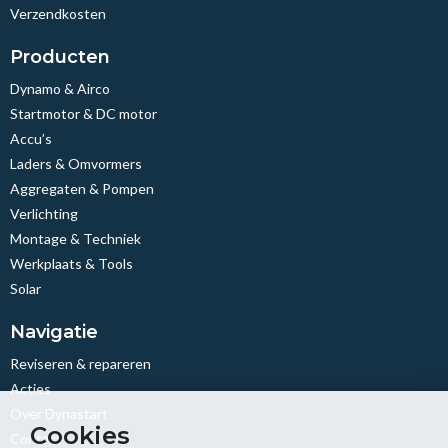
Verzendkosten
Producten
Dynamo & Airco
Startmotor & DC motor
Accu’s
Laders & Omvormers
Aggregaten & Pompen
Verlichting
Montage & Techniek
Werkplaats & Tools
Solar
Navigatie
Reviseren & repareren
Acties
Over Dynastart
Cookies
Contact