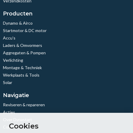
Verzendkosten
Producten
Dynamo & Airco
Startmotor & DC motor
Accu’s
Laders & Omvormers
Aggregaten & Pompen
Verlichting
Montage & Techniek
Werkplaats & Tools
Solar
Navigatie
Reviseren & repareren
Acties
Over Dynastart
Cookies
Contact