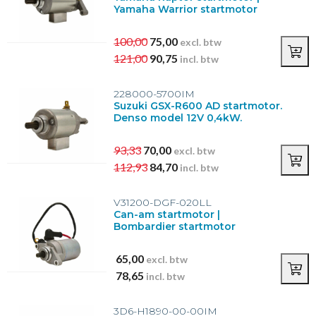
Yamaha Warrior startmotor
100,00
75,00
excl. btw
121,00
90,75
incl. btw
228000-5700IM
Suzuki GSX-R600 AD startmotor.
Denso model 12V 0,4kW.
93,33
70,00
excl. btw
112,93
84,70
incl. btw
V31200-DGF-020LL
Can-am startmotor |
Bombardier startmotor
65,00
excl. btw
78,65
incl. btw
3D6-H1890-00-00IM