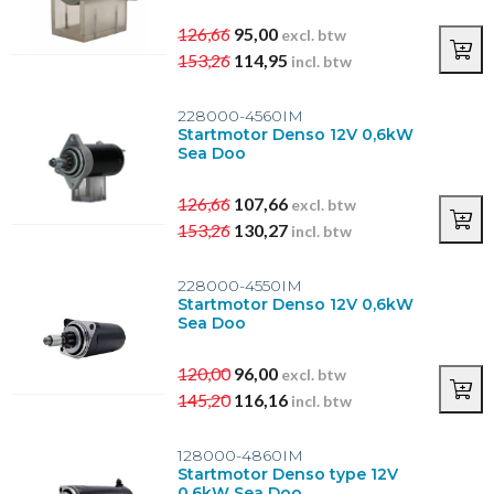
Aantal tanden startmotor
126,66
95,00
excl. btw
9
(14)
153,26
114,95
incl. btw
10
(4)
11
(3)
228000-4560IM
12
(1)
Startmotor Denso 12V 0,6kW
15
(1)
Sea Doo
126,66
107,66
excl. btw
B+ bout startmotor
153,26
130,27
incl. btw
M10
(1)
M12
(1)
228000-4550IM
M6
(9)
Startmotor Denso 12V 0,6kW
M8
(10)
Sea Doo
120,00
96,00
excl. btw
145,20
116,16
incl. btw
128000-4860IM
Startmotor Denso type 12V
0,6kW Sea Doo