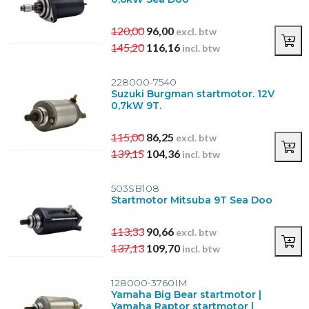
120,00
96,00
excl. btw
145,20
116,16
incl. btw
228000-7540
Suzuki Burgman startmotor. 12V
0,7kW 9T.
115,00
86,25
excl. btw
139,15
104,36
incl. btw
503SB108
Startmotor Mitsuba 9T Sea Doo
113,33
90,66
excl. btw
137,13
109,70
incl. btw
128000-3760IM
Yamaha Big Bear startmotor |
Yamaha Raptor startmotor |