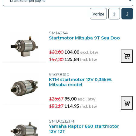
0,4kW
(1)
0,6kW
(4)
Vorige
1
2
0,7kW
(2)
0,9kW
(1)
SM14234
Toon meer
Startmotor Mitsuba 9T Sea Doo
Bevestigingsgaten startmotor
130,00
104,00
excl. btw
2
(14)
157,30
125,84
incl. btw
3
(7)
94078610
KTM startmotor 12V 0,35kW.
Pasrand (mm)
Mitsuba model
25,9
(1)
30
(2)
126,67
95,00
excl. btw
30mm
(4)
153,27
114,95
incl. btw
60,3mm
(1)
61
(2)
SMU0212IM
Toon meer
Yamaha Raptor 660 startmotor
12V 12T