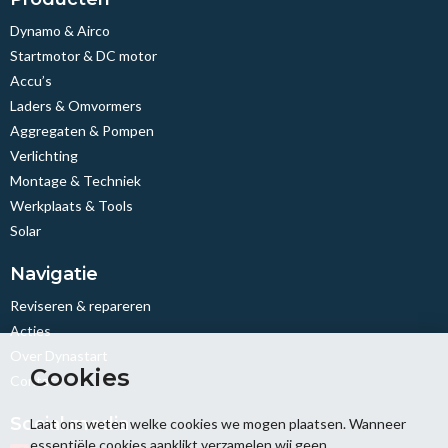
Dynamo & Airco
Startmotor & DC motor
Accu’s
Laders & Omvormers
Aggregaten & Pompen
Verlichting
Montage & Techniek
Werkplaats & Tools
Solar
Navigatie
Reviseren & repareren
Acties
Over Dynastart
Cookies
Contact
Social media
Laat ons weten welke cookies we mogen plaatsen. Wanneer
essentiële cookies aanklikt verzamelen wij geen