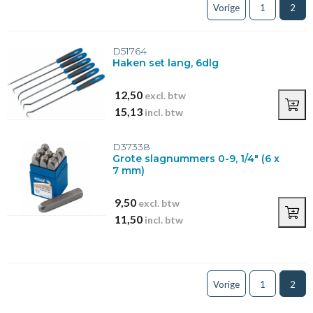
Vorige
1
2
D51764
Haken set lang, 6dlg
12,50
excl. btw
15,13
incl. btw
D37338
Grote slagnummers 0-9, 1/4" (6 x
7 mm)
9,50
excl. btw
11,50
incl. btw
Vorige
1
2