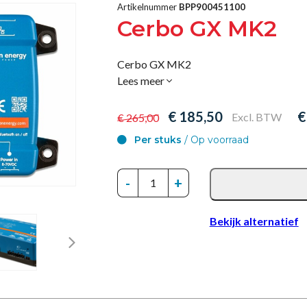
Artikelnummer
BPP900451100
Cerbo GX MK2
Cerbo GX MK2
Lees meer
€ 185,50
€
Excl. BTW
€ 265,00
Per stuks
/ Op voorraad
-
+
Bekijk alternatief