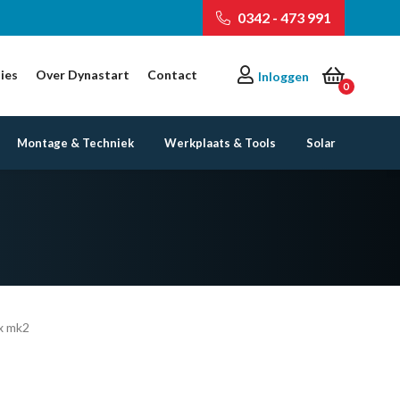
0342 - 473 991
ies
Over Dynastart
Contact
Inloggen
0
Montage & Techniek
Werkplaats & Tools
Solar
x mk2