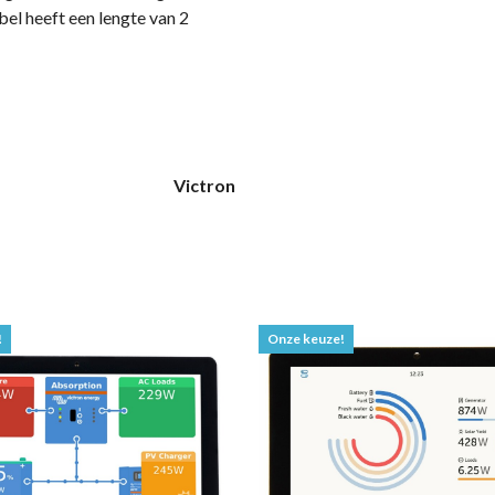
el heeft een lengte van 2
Victron
!
Onze keuze!