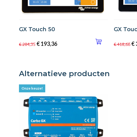
GX Touch 50
GX Touc
€ 193,36
€ 
€ 284,35
€ 418,66
Alternatieve producten
Onze keuze!