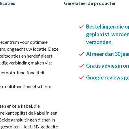
ficaties
Gerelateerde producten
Bestellingen die 
geplaatst, worden
verzonden.
iecentrum voor optimale
eem, ongeacht uw locatie. Deze
Al meer dan 30 jaa
eitsopties en herdefinieert
udig verbinding maken via:
Gratis advies in o
etooth-functionaliteit.
Google reviews gee
en multifunctioneel scherm
en enkele kabel, die
 kant splitst de kabel in een
eide aansluitingen dienen in
n gestoken. Het USB-gedeelte