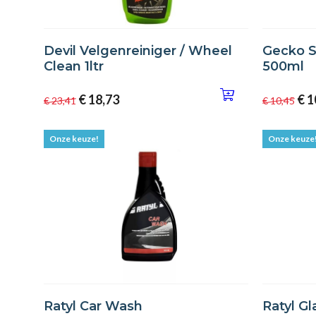
Devil Velgenreiniger / Wheel
Gecko S
Clean 1ltr
500ml
€ 18,73
€ 1
€ 23,41
€ 10,45
Onze keuze!
Onze keuze
Ratyl Car Wash
Ratyl Gl