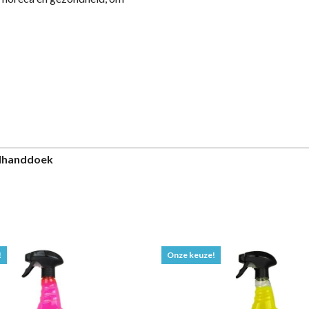
lhanddoek
!
Onze keuze!