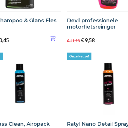
hampoo & Glans Fles
Devil professionele
motorfietsreiniger
0,45
€ 9,58
€ 11,98
!
Onze keuze!
ass Clean, Airopack
Ratyl Nano Detail Spray