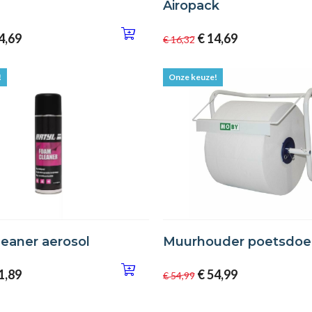
Airopack
4,69
€ 14,69
€ 16,32
!
Onze keuze!
eaner aerosol
Muurhouder poetsdoek
1,89
€ 54,99
€ 54,99