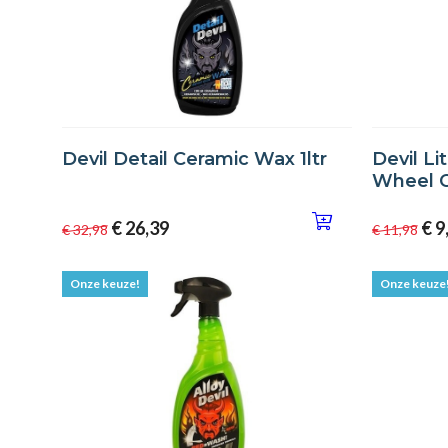
Devil Detail Ceramic Wax 1ltr
Devil Li
Wheel Cl
€ 26,39
€ 9
€ 32,98
€ 11,98
Onze keuze!
Onze keuze