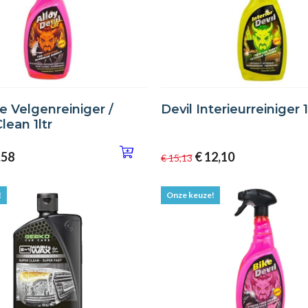
te Velgenreiniger /
Devil Interieurreiniger 1
ean 1ltr
,58
€ 12,10
€ 15,13
!
Onze keuze!