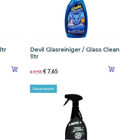
ltr
Devil Glasreiniger / Glass Clean
1ltr
€ 7,65
€ 9,56
Onze keuze!