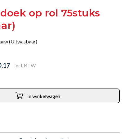
doek op rol 75stuks
ar)
lauw (Uitwasbaar)
0,17
Incl. BTW
In winkelwagen