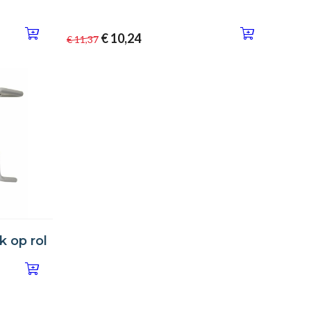
€ 10,24
€ 11,37
 op rol