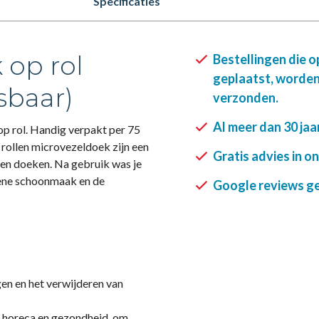
Specificaties
 op rol
Bestellingen die 
geplaatst, worden
sbaar)
verzonden.
Al meer dan 30 jaa
op rol. Handig verpakt per 75
rollen microvezeldoek zijn een
Gratis advies in o
ren doeken. Na gebruik was je
mene schoonmaak en de
Google reviews gee
gen en het verwijderen van
ls horeca en gezondheid, om