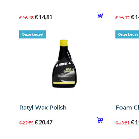
€ 14,81
€ 1
€ 16,46
€ 16,32
Onze keuze!
Onze keuze
Ratyl Wax Polish
Foam Cl
€ 20,47
€ 1
€ 22,75
€ 13,21